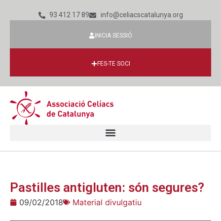
93 412 17 89
info@celiacscatalunya.org
INICIA SESSIÓ
FES-TE SOCI
Pastilles antigluten: són segures?
09/02/2018
Material divulgatiu