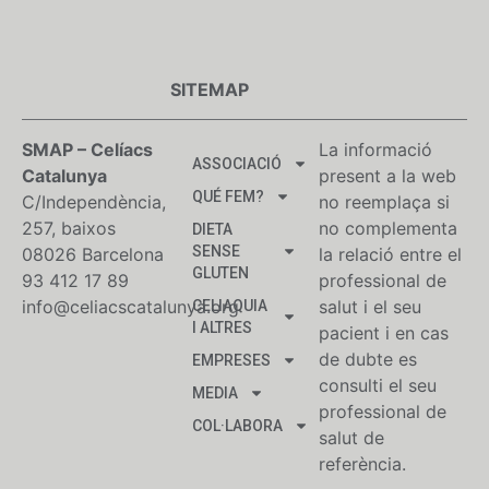
SITEMAP
SMAP – Celíacs
La informació
ASSOCIACIÓ
Catalunya
present a la web
QUÉ FEM?
C/Independència,
no reemplaça si
257, baixos
no complementa
DIETA
SENSE
08026 Barcelona
la relació entre el
GLUTEN
93 412 17 89
professional de
info@celiacscatalunya.org
salut i el seu
CELIAQUIA
I ALTRES
pacient i en cas
de dubte es
EMPRESES
consulti el seu
MEDIA
professional de
COL·LABORA
salut de
referència.