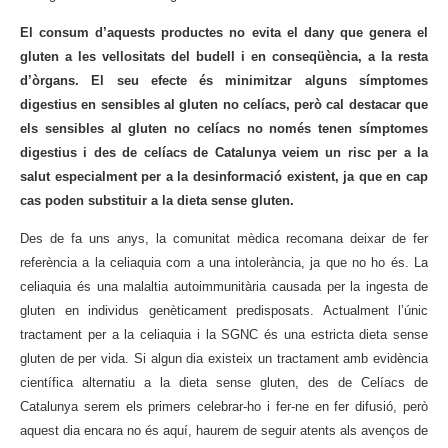
El consum d’aquests productes no evita el dany que genera el
gluten a les vellositats del budell i en conseqüència, a la resta
d’òrgans. El seu efecte és minimitzar alguns símptomes
digestius en sensibles al gluten no celíacs, però cal destacar que
els sensibles al gluten no celíacs no només tenen símptomes
digestius i des de celíacs de Catalunya veiem un risc per a la
salut especialment per a la desinformació existent, ja que en cap
cas poden substituir a la dieta sense gluten.
Des de fa uns anys, la comunitat mèdica recomana deixar de fer
referència a la celiaquia com a una intolerància, ja que no ho és. La
celiaquia és una malaltia autoimmunitària causada per la ingesta de
gluten en individus genèticament predisposats. Actualment l’únic
tractament per a la celiaquia i la SGNC és una estricta dieta sense
gluten de per vida. Si algun dia existeix un tractament amb evidència
científica alternatiu a la dieta sense gluten, des de Celíacs de
Catalunya serem els primers celebrar-ho i fer-ne en fer difusió, però
aquest dia encara no és aquí, haurem de seguir atents als avenços de