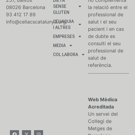
257, baixos
no complementa
DIETA
SENSE
08026 Barcelona
la relació entre el
GLUTEN
93 412 17 89
professional de
info@celiacscatalunya.org
salut i el seu
CELIAQUIA
I ALTRES
pacient i en cas
de dubte es
EMPRESES
consulti el seu
MEDIA
professional de
COL·LABORA
salut de
referència.
Web Mèdica
Acreditada
Un servei del
Col·legi de
Metges de