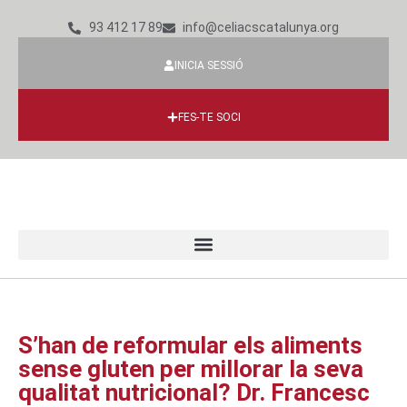
93 412 17 89
info@celiacscatalunya.org
INICIA SESSIÓ
FES-TE SOCI
S’han de reformular els aliments
sense gluten per millorar la seva
qualitat nutricional? Dr. Francesc