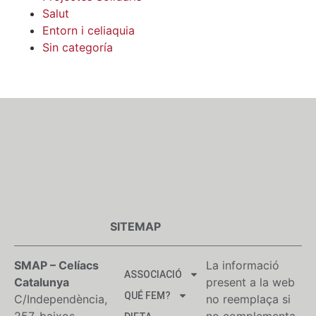
Salut
Entorn i celiaquia
Sin categoría
SITEMAP
SMAP – Celíacs
La informació
ASSOCIACIÓ
Catalunya
present a la web
QUÉ FEM?
C/Independència,
no reemplaça si