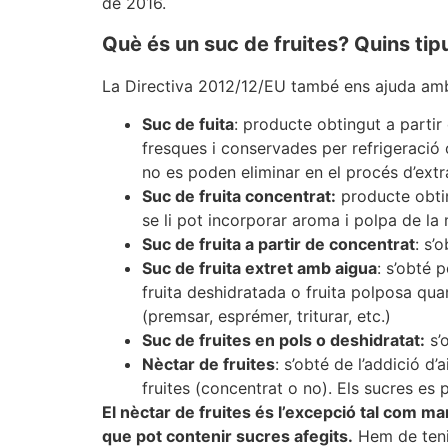
de 2016.
Què és un suc de fruites? Quins tip
La Directiva 2012/12/EU també ens ajuda amb 
Suc de fuita
: producte obtingut a partir
fresques i conservades per refrigeració o 
no es poden eliminar en el procés d’extr
Suc de fruita concentrat:
producte obtin
se li pot incorporar aroma i polpa de la 
Suc de fruita a partir de concentrat
: s’
Suc de fruita extret amb aigua
: s’obté 
fruita deshidratada o fruita polposa qu
(premsar, esprémer, triturar, etc.)
Suc de fruites en pols o deshidratat:
s’o
Nèctar de fruites
: s’obté de l’addició d
fruites (concentrat o no). Els sucres es
El nèctar de fruites és l’excepció tal com mar
que pot contenir sucres afegits.
Hem de tenir