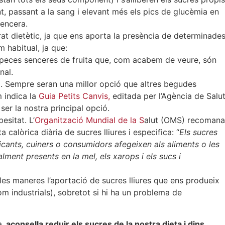
t, passant a la sang i elevant més els pics de glucèmia en
sencera.
at dietètic, ja que ens aporta la presència de determinade
 habitual, ja que:
peces senceres de fruita que, com acabem de veure, són
nal.
. Sempre seran una millor opció que altres begudes
m indica la
Guia Petits Canvis,
editada per l’Agència de Salu
ser la nostra principal opció.
esitat. L’
Organització Mundial de la S
alut (OMS) recomana
calòrica diària de sucres lliures i especifica: “
Els sucres
bricants, cuiners o consumidors afegeixen als aliments o les
lment presents en la mel, els xarops i els sucs i
s maneres l’aportació de sucres lliures que ens produeix
m industrials), sobretot si hi ha un problema de
a,
aconsella reduir els sucres de la nostra dieta i dins