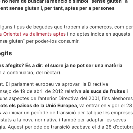
s
no hem de buscar la menció o símbol “sense gluten” a
ent sense gluten i, per tant, aptes per a persones
alguns tipus de begudes que trobem als comerços, com per
 Orientativa d’aliments aptes
i no aptes indica en aquests
nse gluten” per poder-los consumir.
egits
 afegits? És a dir: el sucre ja no pot ser una matèria
a continuació, del nèctar).
et. El parlament europeu va aprovar la Directiva
sejo de 19 de abril de 2012 relativa
als sucs de fruites i
ns aspectes de l’anterior Directiva del 2001, fins aleshores
tots els països de la Unió Europea,
va entrar en vigor el 28
s va iniciar un període de transició per tal que les empreses
ustats a la nova normativa i també per adaptar les seves
igia. Aquest període de transició acabava el dia 28 d’octubr