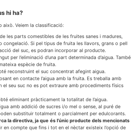
us hi ha?
això. Veiem la classificació:
 de les parts comestibles de les fruites sanes i madures,
congelació. Si pel tipus de fruita les llavors, grans o pell
acció del suc, es podran incorporar al producte.
gut per l’eliminació d’una part determinada d’aigua. També
mateixa espècie de fruita.
obté reconstruint el suc concentrat afegint aigua.
posant en contacte l’aigua amb la fruita. Es treballa amb
an el seu suc no es pot extraure amb procediments físics
bté eliminant pràcticament la totalitat de l’aigua.
’aigua amb addició de sucres i/o mel o sense, al puré de
 poden substituir totalment o parcialment per edulcorants.
ca la directiva, ja que
és l’únic producte dels mencionats
 en compte que fins i tot en el nèctar existeix l’opció de