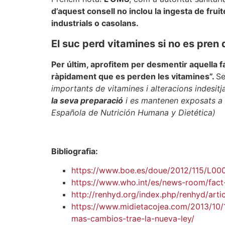
d’aquest consell no inclou la ingesta de fruit
industrials o casolans.
El suc perd vitamines si no es pren
Per últim, aprofitem per desmentir aquella 
ràpidament que es perden les vitamines”.
Se
importants de vitamines i alteracions indesit
la seva preparació
i es mantenen exposats a la 
Española de Nutrición Humana y Dietética)
Bibliografia:
https://www.boe.es/doue/2012/115/L00
https://www.who.int/es/news-room/fact-
http://renhyd.org/index.php/renhyd/arti
https://www.midietacojea.com/2013/10/1
mas-cambios-trae-la-nueva-ley/