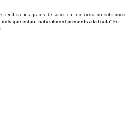
 específica uns grams de sucre en la informació nutricional.
ó dels que estan
“
naturalment presents a la fruita
” En
a.