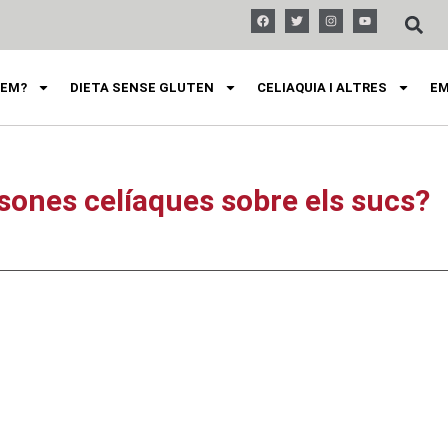
FEM?
DIETA SENSE GLUTEN
CELIAQUIA I ALTRES
EM
sones celíaques sobre els sucs?