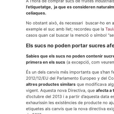
A l’hora de comprar sucs de fruites industrial
l’etiquetatge, ja que es consideren naturalm
celíaques.
No obstant això, és necessari buscar-ho en 
exemple el suc amb llet; recordeu que la
Taula
casos quan cal buscar la menció o símbol “se
Els sucs no poden portar sucres af
Sabies que els sucs no poden contenir sucres
primera en els sucs
(a excepció, com veurem 
És un dels canvis més importants que s’han f
2012/12/EU del Parlamento Europeo y del Con
altres productes similars
que modificava algu
vigent. Aquesta nova Directiva, que
afecta a 
d’octubre del 2013 i a partir d’aquesta data e
exhaurissin les existències de producte no aj
etiquetes als canvis que la nova directiva ex