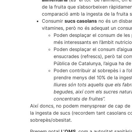
de la fruita que s’absorbeixen ràpidamen
comparació amb la ingesta de la fruita 
Consumir
sucs casolans
no és un disbar
vitamines, però no és adequat un consum
Poden desplaçar el consum de les 
més interessants en l’àmbit nutricio
Poden desplaçar el consum d’aigua
ensucrades (refrescs), però tal co
Pública de Catalunya, l’aigua ha de 
Poden contribuir al sobrepès i a l’ob
prendre menys del 10% de la ingesta 
lliures són tots aquells que els fa
begudes, així com els sucres natura
concentrats de fruites”.
Així doncs, no podem menysprear de cap de le
la ingesta de sucs (recordem tant casolans co
sobrepès/obesitat.
Prenem nota!
L’OMS
, com a autoritat sanitàri