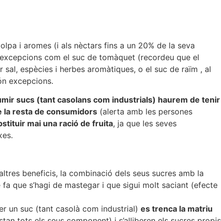
polpa i aromes (i als nèctars fins a un 20% de la seva
 excepcions com el suc de tomàquet (recordeu que el
ir sal, espècies i herbes aromàtiques, o el suc de raïm , al
són excepcions.
mir sucs (tant casolans com industrials) haurem de tenir
e la resta de consumidors
(alerta amb les persones
stituir mai una ració de fruita
, ja que les seves
xes.
altres beneficis, la combinació dels seus sucres amb la
fa que s’hagi de mastegar i que sigui molt saciant (efecte
r un suc (tant casolà com industrial)
es trenca la matriu
estan tots els seus component) i s’alliberen els sucres propis