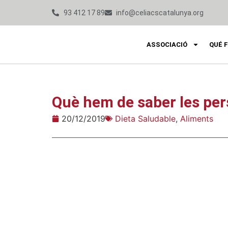
93 412 17 89
info@celiacscatalunya.org
ASSOCIACIÓ
QUÉ 
Què hem de saber les per
20/12/2019
Dieta Saludable
,
Aliments