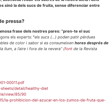
es sinó la dels sucs de fruita, sense diferenciar entre
 de pressa?
famosa frase dels nostres pares: “pren-te el suc
gons els experts:
“
els sucs (…) poden patir pèrdues
jables de color i sabor si es consumeixen
hores després de
llum, a l’aire i fora de la nevera” (
font
de la Revista
001-00011.pdf
sheets/detail/healthy-diet
cle/view/85/90
5/la-prohibicion-del-azucar-en-los-zumos-de-fruta-que-