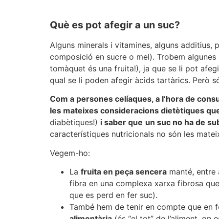
Què es pot afegir a un suc?
Alguns minerals i vitamines, alguns additius, 
composició en sucre o mel). Trobem algunes
tomàquet és una fruita!), ja que se li pot afeg
qual se li poden afegir àcids tartàrics. Però 
Com a persones celíaques, a l’hora de consu
les mateixes consideracions dietètiques qu
diabètiques!)
i saber que
un suc no ha de sub
característiques nutricionals no són les matei
Vegem-ho:
La
fruita en peça sencera
manté, entre 
fibra en una complexa xarxa fibrosa que 
que es perd en fer suc).
També hem de tenir en compte que en fe
alimentària
(és “el tot” de l’aliment, on 