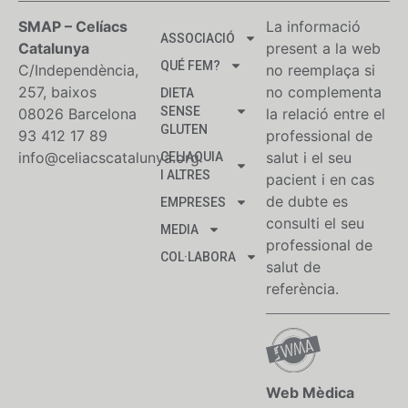
SMAP – Celíacs
La informació
ASSOCIACIÓ
Catalunya
present a la web
QUÉ FEM?
C/Independència,
no reemplaça si
257, baixos
no complementa
DIETA
SENSE
08026 Barcelona
la relació entre el
GLUTEN
93 412 17 89
professional de
info@celiacscatalunya.org
salut i el seu
CELIAQUIA
I ALTRES
pacient i en cas
de dubte es
EMPRESES
consulti el seu
MEDIA
professional de
COL·LABORA
salut de
referència.
Web Mèdica