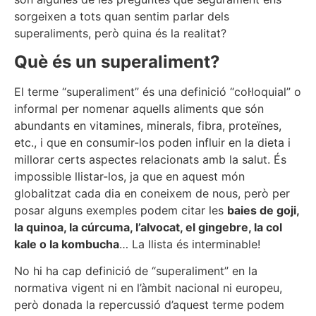
sorgeixen a tots quan sentim parlar dels
superaliments, però quina és la realitat?
Què és un superaliment?
El terme “superaliment” és una definició “col·loquial” o
informal per nomenar aquells aliments que són
abundants en vitamines, minerals, fibra, proteïnes,
etc., i que en consumir-los poden influir en la dieta i
millorar certs aspectes relacionats amb la salut. És
impossible llistar-los, ja que en aquest món
globalitzat cada dia en coneixem de nous, però per
posar alguns exemples podem citar les
baies de goji,
la quinoa, la cúrcuma, l’alvocat, el gingebre, la col
kale o la kombucha
… La llista és interminable!
No hi ha cap definició de “superaliment” en la
normativa vigent ni en l’àmbit nacional ni europeu,
però donada la repercussió d’aquest terme podem