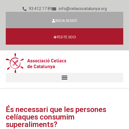
93 412 17 89
info@celiacscatalunya.org
INICIA SESSIÓ
FES-TE SOCI
És necessari que les persones
celíaques consumim
superaliments?