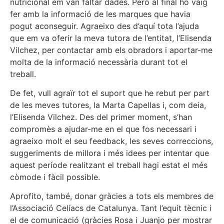
nutricional em van faltar dades. Però al final ho vaig
fer amb la informació de les marques que havia
pogut aconseguir. Agraeixo des d’aquí tota l’ajuda
que em va oferir la meva tutora de l’entitat, l’Elisenda
Vilchez, per contactar amb els obradors i aportar-me
molta de la informació necessària durant tot el
treball.
De fet, vull agraïr tot el suport que he rebut per part
de les meves tutores, la Marta Capellas i, com deia,
l’Elisenda Vilchez. Des del primer moment, s’han
compromès a ajudar-me en el que fos necessari i
agraeixo molt el seu feedback, les seves correccions,
suggeriments de millora i més idees per intentar que
aquest període realitzant el treball hagi estat el més
còmode i fàcil possible.
Aprofito, també, donar gràcies a tots els membres de
l’Associació Celíacs de Catalunya. Tant l’equit tècnic i
el de comunicació (gràcies Rosa i Juanjo per mostrar