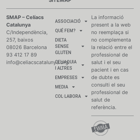
SMAP – Celíacs
La informació
ASSOCIACIÓ
Catalunya
present a la web
QUÉ FEM?
C/Independència,
no reemplaça si
257, baixos
no complementa
DIETA
SENSE
08026 Barcelona
la relació entre el
GLUTEN
93 412 17 89
professional de
info@celiacscatalunya.org
salut i el seu
CELIAQUIA
I ALTRES
pacient i en cas
de dubte es
EMPRESES
consulti el seu
MEDIA
professional de
COL·LABORA
salut de
referència.