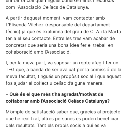
entitat oficial que tingués coneixements i recursos
com l’Associació Celíacs de Catalunya.
A partir d’aquest moment, vam contactar amb
L’Elisenda Vilchez (responsable del departament
tècnic) ja que és exalumna del grau de CTA i la Marta
tenia el seu contacte. Entre les tres vam acabar de
concretar que seria una bona idea fer el treball en
col·laboració amb l’Associació.
I, per la meva part, va suposar un repte afegit fer un
TFG que, a banda de ser avaluat per la comissió de la
meva facultat, tingués un propòsit social i que aquest
fos ajudar al col·lectiu celíac d’alguna manera.
–
Què és el que més t’ha agradat/motivat de
col·laborar amb l’Associació Celíacs Catalunya?
M’omple de satisfacció saber que, gràcies al projecte
que he realitzat, altres persones es poden beneficiar
dels resultats. Tant els propis socis a qui es va