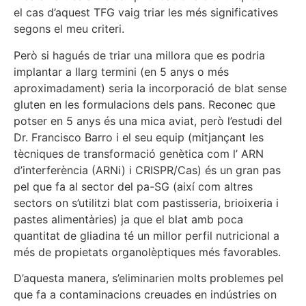
el cas d’aquest TFG vaig triar les més significatives
segons el meu criteri.
Però si hagués de triar una millora que es podria
implantar a llarg termini (en 5 anys o més
aproximadament) seria la incorporació de blat sense
gluten en les formulacions dels pans. Reconec que
potser en 5 anys és una mica aviat, però l’estudi del
Dr. Francisco Barro i el seu equip (mitjançant les
tècniques de transformació genètica com l’ ARN
d’interferència (ARNi) i CRISPR/Cas) és un gran pas
pel que fa al sector del pa-SG (així com altres
sectors on s’utilitzi blat com pastisseria, brioixeria i
pastes alimentàries) ja que el blat amb poca
quantitat de gliadina té un millor perfil nutricional a
més de propietats organolèptiques més favorables.
D’aquesta manera, s’eliminarien molts problemes pel
que fa a contaminacions creuades en indústries on