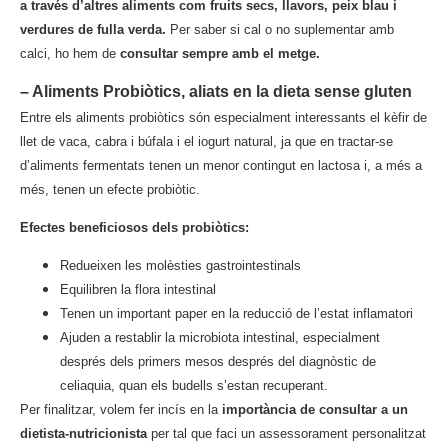
a través d’altres aliments com fruits secs, llavors, peix blau i
verdures de fulla verda.
Per saber si cal o no suplementar amb
calci,
ho hem de
consultar sempre amb el metge.
– Aliments Probiòtics, aliats en la dieta sense gluten
Entre els aliments probiòtics són especialment interessants el kèfir de
llet de vaca, cabra i búfala i el iogurt natural, ja que en tractar-se
d’aliments fermentats tenen un menor contingut en lactosa i, a més a
més, tenen un efecte probiòtic.
Efectes beneficiosos dels probiòtics:
Redueixen les molèsties gastrointestinals
Equilibren la flora intestinal
Tenen un important paper en la reducció de l’estat inflamatori
Ajuden a restablir la microbiota intestinal, especialment
després dels primers mesos després del diagnòstic de
celiaquia, quan els budells s’estan recuperant.
Per finalitzar, volem fer incís en la
importància de consultar a un
dietista-nutricionista
per tal que faci un assessorament personalitzat