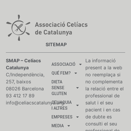
SITEMAP
SMAP – Celíacs
La informació
ASSOCIACIÓ
Catalunya
present a la web
QUÉ FEM?
C/Independència,
no reemplaça si
257, baixos
no complementa
DIETA
SENSE
08026 Barcelona
la relació entre el
GLUTEN
93 412 17 89
professional de
info@celiacscatalunya.org
salut i el seu
CELIAQUIA
I ALTRES
pacient i en cas
de dubte es
EMPRESES
consulti el seu
MEDIA
professional de