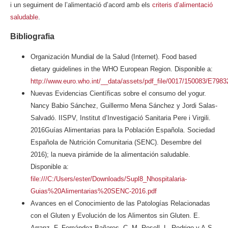
i un seguiment de l’alimentació d’acord amb els
criteris d’alimentació
saludable
.
Bibliografia
Organización Mundial de la Salud (Internet). Food based
dietary guidelines in the WHO European Region. Disponible a:
http://www.euro.who.int/__data/assets/pdf_file/0017/150083/E7983
Nuevas Evidencias Científicas sobre el consumo del yogur.
Nancy Babio Sánchez, Guillermo Mena Sánchez y Jordi Salas-
Salvadó. IISPV, Institut d’Investigació Sanitaria Pere i Virgili.
2016Guías Alimentarias para la Población Española. Sociedad
Española de Nutrición Comunitaria (SENC). Desembre del
2016); la nueva pirámide de la alimentación saludable.
Disponible a:
file:///C:/Users/ester/Downloads/Supl8_Nhospitalaria-
Guias%20Alimentarias%20SENC-2016.pdf
Avances en el Conocimiento de las Patologías Relacionadas
con el Gluten y Evolución de los Alimentos sin Gluten. E.
Arranz, F. Fernández-Bañares, C. M. Rosell, L. Rodrigo y A.S.