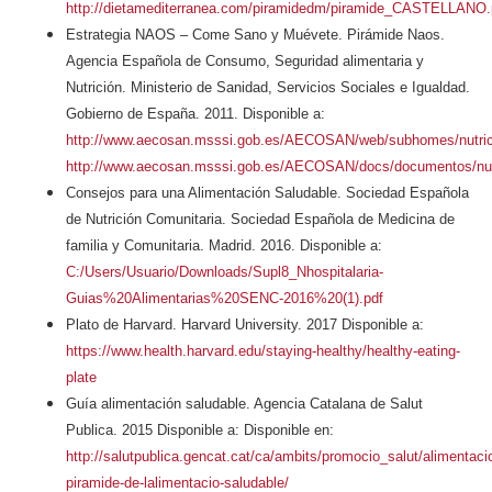
http://dietamediterranea.com/piramidedm/piramide_CASTELLANO.
Estrategia NAOS – Come Sano y Muévete. Pirámide Naos.
Agencia Española de Consumo, Seguridad alimentaria y
Nutrición. Ministerio de Sanidad, Servicios Sociales e Igualdad.
Gobierno de España. 2011. Disponible a:
http://www.aecosan.msssi.gob.es/AECOSAN/web/subhomes/nutrici
http://www.aecosan.msssi.gob.es/AECOSAN/docs/documentos/nutri
Consejos para una Alimentación Saludable. Sociedad Española
de Nutrición Comunitaria. Sociedad Española de Medicina de
familia y Comunitaria. Madrid. 2016. Disponible a:
C:/Users/Usuario/Downloads/Supl8_Nhospitalaria-
Guias%20Alimentarias%20SENC-2016%20(1).pdf
Plato de Harvard. Harvard University. 2017 Disponible a:
https://www.health.harvard.edu/staying-healthy/healthy-eating-
plate
Guía alimentación saludable. Agencia Catalana de Salut
Publica. 2015 Disponible a: Disponible en:
http://salutpublica.gencat.cat/ca/ambits/promocio_salut/alimentaci
piramide-de-lalimentacio-saludable/