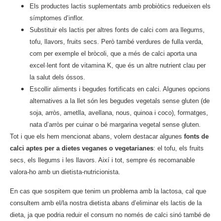
Els productes lactis suplementats amb probiòtics redueixen els
símptomes d’inflor.
Substituir els lactis per altres fonts de calci com ara llegums,
tofu, llavors, fruits secs. Però també verdures de fulla verda,
com per exemple el bròcoli, que a més de calci aporta una
excel·lent font de vitamina K, que és un altre nutrient clau per
la salut dels óssos.
Escollir aliments i begudes fortificats en calci. Algunes opcions
alternatives a la llet són les begudes vegetals sense gluten (de
soja, arròs, ametlla, avellana, nous, quinoa i coco), formatges,
nata d’arròs per cuinar o bé margarina vegetal sense gluten.
Tot i que els hem mencionat abans, volem destacar algunes
fonts de
calci aptes per a dietes veganes o vegetarianes
: el tofu, els fruits
secs, els llegums i les llavors. Així i tot, sempre és recomanable
valora-ho amb un dietista-nutricionista.
En cas que sospitem que tenim un problema amb la lactosa, cal que
consultem amb el/la nostra dietista abans d’eliminar els lactis de la
dieta, ja que podria reduir el consum no només de calci sinó també de