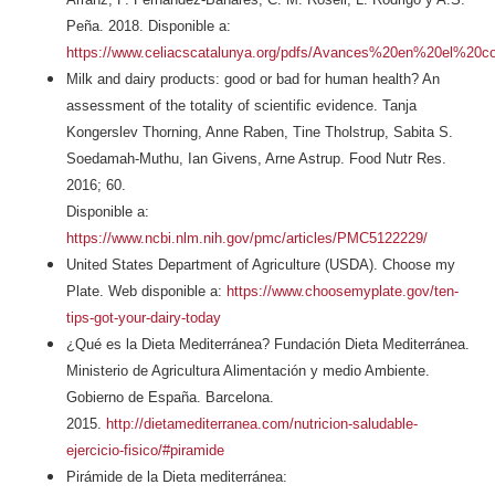
Peña. 2018. Disponible a:
https://www.celiacscatalunya.org/pdfs/Avances%20en%20el%20co
Milk and dairy products: good or bad for human health? An
assessment of the totality of scientific evidence. Tanja
Kongerslev Thorning, Anne Raben, Tine Tholstrup, Sabita S.
Soedamah-Muthu, Ian Givens, Arne Astrup. Food Nutr Res.
2016; 60.
Disponible a:
https://www.ncbi.nlm.nih.gov/pmc/articles/PMC5122229/
United States Department of Agriculture (USDA). Choose my
Plate. Web disponible a:
https://www.choosemyplate.gov/ten-
tips-got-your-dairy-today
¿Qué es la Dieta Mediterránea? Fundación Dieta Mediterránea.
Ministerio de Agricultura Alimentación y medio Ambiente.
Gobierno de España. Barcelona.
2015.
http://dietamediterranea.com/nutricion-saludable-
ejercicio-fisico/#piramide
Pirámide de la Dieta mediterránea: