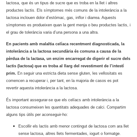
lactosa, que és un tipus de sucre que es troba en la llet i altres
productes lactis. Els símptomes més comuns de la intolerància a la
lactosa inclouen dolor d’estómac, gas, inflor i diarrea. Aquests
símptomes es produeixen quan la gent menja o beu productes lactis, i
el grau de tolerància varia d’una persona a una altra.
En pacients amb malaltia celíaca recentment diagnosticada, la
intolerància a la lactosa secundària és comuna a causa de la
pèrdua de la lactasa, un enzim encarregat de digerir el sucre dels
lactis (lactosa) que es troba al llarg del revestiment de l’intestí
prim.
En seguir una estricta dieta sense gluten, les vellositats es
comencen a recuperar i, per tant, en la majoria de casos es pot
revertir aquesta intolerància a la lactosa.
És important assegurar-se que els celíacs amb intolerància a la
lactosa consumeixen les quantitats adequades de calci. Compartim
alguns tips útils per aconseguir-ho:
Escollir els lactis amb menor contingut de lactosa com ara llet
sense lactosa, altres llets fermentades, iogurt o formatge.