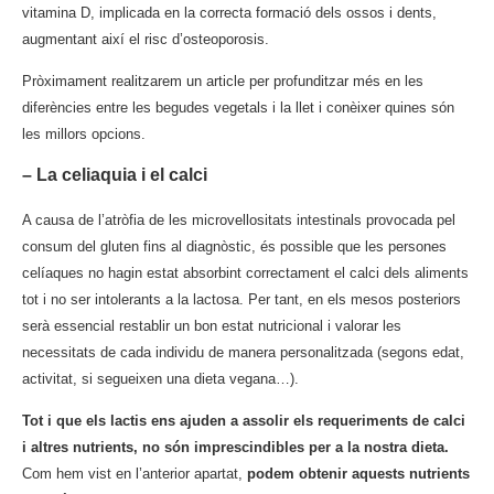
vitamina D, implicada en la correcta formació dels ossos i dents,
augmentant així el risc d’osteoporosis.
Pròximament realitzarem un article per profunditzar més en les
diferències entre les begudes vegetals i la llet i conèixer quines són
les millors opcions.
– La celiaquia i el calci
A causa de l’atròfia de les microvellositats intestinals provocada pel
consum del gluten fins al diagnòstic, és possible que les persones
celíaques no hagin estat absorbint correctament el calci dels aliments
tot i no ser intolerants a la lactosa. Per tant, en els mesos posteriors
serà essencial restablir un bon estat nutricional i valorar les
necessitats de cada individu de manera personalitzada (segons edat,
activitat, si segueixen una dieta vegana…).
Tot i que els lactis ens ajuden a assolir els requeriments de calci
i altres nutrients, no són imprescindibles per a la nostra dieta.
Com hem vist en l’anterior apartat,
podem obtenir aquests nutrients