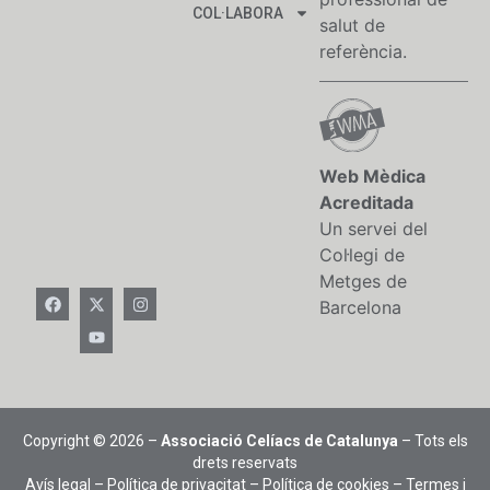
COL·LABORA
salut de
referència.
Web Mèdica
Acreditada
Un servei del
Col·legi de
Metges de
Barcelona
Copyright © 2026 –
Associació Celíacs de Catalunya
– Tots els
drets reservats
Avís legal
–
Política de privacitat
–
Política de cookies
–
Termes i