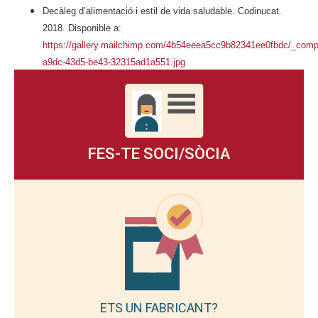
Decàleg d’alimentació i estil de vida saludable. Codinucat.
2018. Disponible a:
https://gallery.mailchimp.com/4b54eeea5cc9b82341ee0fbdc/_comp
a9dc-43d5-be43-32315ad1a551.jpg
FES-TE SOCI/SÒCIA
ETS UN FABRICANT?