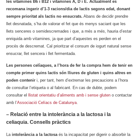
les vitamines B6 i B12 i vitamines A, D i E. Actualment es
recomana ingerir d’1-3 racions/dia de lactis segons edat, donant
sempre prioritat als lactis no ensucrats.
Abans de decidir prendre
llet desnatada, s’ha de valorar el fet que és menys saciant que les
llets senceres o semidescremades i que, a més a més, hauria d’estar
enriquida amb vitamines, ja que part d’aquestes es perden en el
procés de descremat. Cal prioritzar el consum de iogurt natural sense
ensucrar, llet sencera i llet fermentada.
Les persones celíaques, a l’hora de fer la compra hem de tenir en
compte primer quins lactis són lliures de gluten i quins altres en
poden contenir
i, per tant, hem d’extremar les precaucions a l’hora
de consultar l’etiqueta o al fabricant. En cas de dubte, podem
consultar el
llistat orientatiu d’aliments amb i sense gluten
o contactar
amb l
’Associació Celíacs de Catalunya
.
– Relació entre la intolerància a la lactosa i la
celiaquia. Consells pràctics
La
intolerància a la lactosa
és la incapacitat per digerir o absorbir la