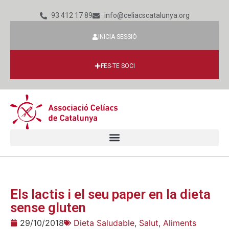
93 412 17 89
info@celiacscatalunya.org
INICIA SESSIÓ
FES-TE SOCI
Els lactis i el seu paper en la dieta
sense gluten
29/10/2018
Dieta Saludable
,
Salut
,
Aliments