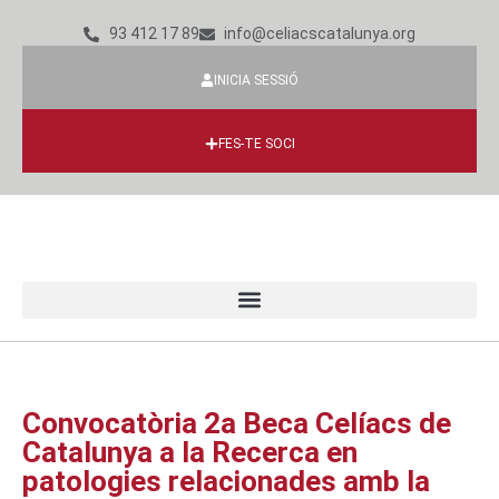
93 412 17 89
info@celiacscatalunya.org
INICIA SESSIÓ
FES-TE SOCI
Convocatòria 2a Beca Celíacs de
Catalunya a la Recerca en
patologies relacionades amb la