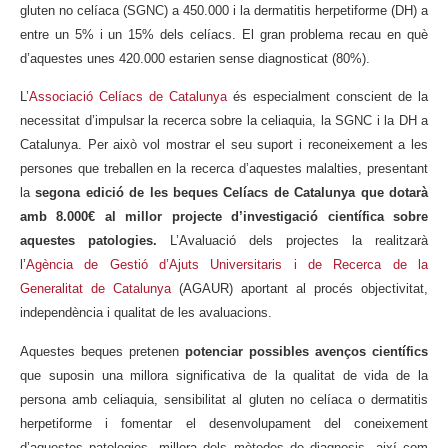
gluten no celíaca (SGNC) a 450.000 i la dermatitis herpetiforme (DH) a
entre un 5% i un 15% dels celíacs. El gran problema recau en què
d’aquestes unes 420.000 estarien sense diagnosticat (80%).
L’
Associació Celíacs de Catalunya
és especialment conscient de la
necessitat d’impulsar la recerca sobre la celiaquia, la SGNC i la DH a
Catalunya. Per això vol mostrar el seu suport i reconeixement a les
persones que treballen en la recerca d’aquestes malalties, presentant
la
segona edició de les beques Celíacs de Catalunya
que dotarà
amb 8.000€ al millor projecte d’investigació científica sobre
aquestes patologies.
L’Avaluació dels projectes la realitzarà
l’
Agència de Gestió d’Ajuts Universitaris i de Recerca de la
Generalitat de Catalunya
(AGAUR) aportant al procés objectivitat,
independència i qualitat de les avaluacions.
Aquestes beques pretenen
potenciar possibles avenços científics
que suposin una millora significativa de la qualitat de vida de la
persona amb celiaquia, sensibilitat al gluten no celíaca o dermatitis
herpetiforme i fomentar el desenvolupament del coneixement
d’aquestes patologies, millora dels mètodes de diagnosis, així com