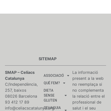
SITEMAP
SMAP – Celíacs
La informació
ASSOCIACIÓ
Catalunya
present a la web
QUÉ FEM?
C/Independència,
no reemplaça si
257, baixos
no complementa
DIETA
SENSE
08026 Barcelona
la relació entre el
GLUTEN
93 412 17 89
professional de
info@celiacscatalunya.org
salut i el seu
CELIAQUIA