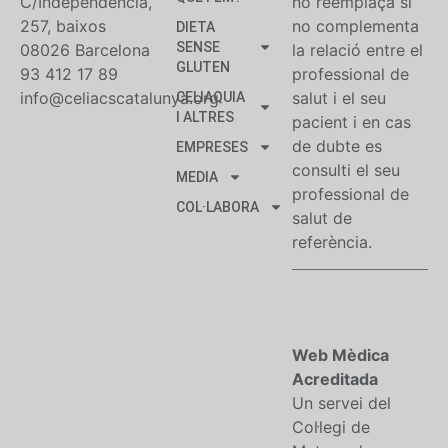
C/Independència,
no reemplaça si
257, baixos
no complementa
DIETA
SENSE
08026 Barcelona
la relació entre el
GLUTEN
93 412 17 89
professional de
info@celiacscatalunya.org
salut i el seu
CELIAQUIA
I ALTRES
pacient i en cas
de dubte es
EMPRESES
consulti el seu
MEDIA
professional de
COL·LABORA
salut de
referència.
Web Mèdica
Acreditada
Un servei del
Col·legi de