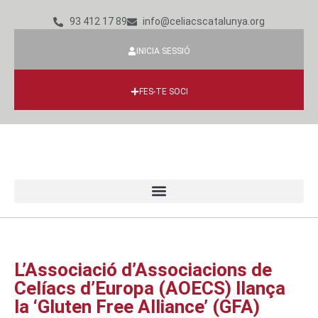
93 412 17 89
info@celiacscatalunya.org
INICIA SESSIÓ
FES-TE SOCI
L’Associació d’Associacions de
Celíacs d’Europa (AOECS) llança
la ‘Gluten Free Alliance’ (GFA)