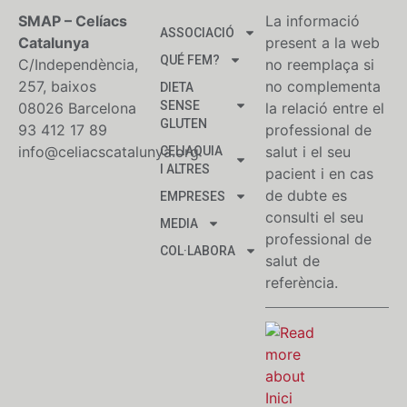
SMAP – Celíacs
La informació
ASSOCIACIÓ
Catalunya
present a la web
QUÉ FEM?
C/Independència,
no reemplaça si
257, baixos
no complementa
DIETA
SENSE
08026 Barcelona
la relació entre el
GLUTEN
93 412 17 89
professional de
info@celiacscatalunya.org
salut i el seu
CELIAQUIA
I ALTRES
pacient i en cas
de dubte es
EMPRESES
consulti el seu
MEDIA
professional de
COL·LABORA
salut de
referència.