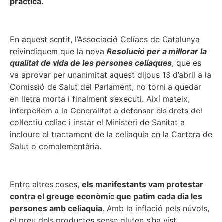
pràctica.
En aquest sentit, l’Associació Celíacs de Catalunya
reivindiquem que la nova
Resolució per a millorar la
qualitat de vida de les persones celíaques
, que es
va aprovar per unanimitat aquest dijous 13 d’abril a la
Comissió de Salut del Parlament, no torni a quedar
en lletra morta i finalment s’executi. Així mateix,
interpel·lem a la Generalitat a defensar els drets del
col·lectiu celíac i instar el Ministeri de Sanitat a
incloure el tractament de la celiaquia en la Cartera de
Salut o complementària.
Entre altres coses,
els manifestants vam protestar
contra el greuge econòmic que patim cada dia les
persones amb celiaquia
. Amb la inflació pels núvols,
el preu dels productes sense gluten s’ha vist