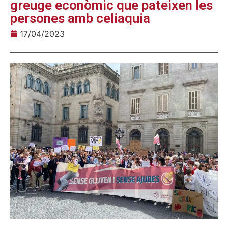
greuge econòmic que pateixen les
persones amb celiaquia
17/04/2023